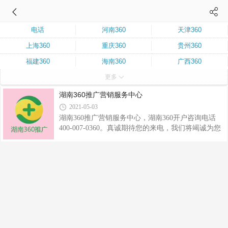
电话
河南360
天津360
上海360
重庆360
贵州360
福建360
海南360
广西360
更多
江苏360
湖北360
新疆360
湖南360
山西360
山东360
湖南360推广营销服务中心
2021-05-03
厦门360
浙江360
广东360
湖南360推广营销服务中心，湖南360开户咨询电话
江西360
福建360
价格
400-007-0360。真诚期待您的来电，我们将竭诚为您
服务。